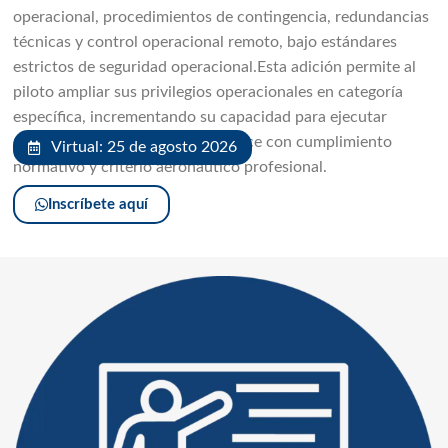
operacional, procedimientos de contingencia, redundancias
técnicas y control operacional remoto, bajo estándares
estrictos de seguridad operacional.Esta adición permite al
piloto ampliar sus privilegios operacionales en categoría
específica, incrementando su capacidad para ejecutar
misiones técnicas de mayor alcance con cumplimiento
Virtual: 25 de agosto 2026
normativo y criterio aeronáutico profesional.
Inscríbete aquí