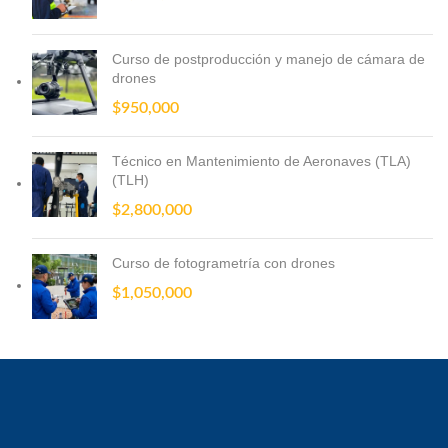
Curso de postproducción y manejo de cámara de
drones
$
950,000
Técnico en Mantenimiento de Aeronaves (TLA)
(TLH)
$
2,800,000
Curso de fotogrametría con drones
$
1,050,000