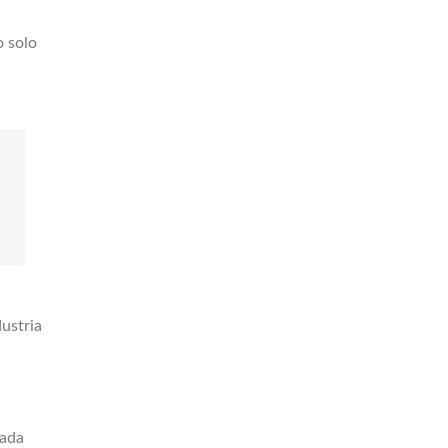
o solo
dustria
cada