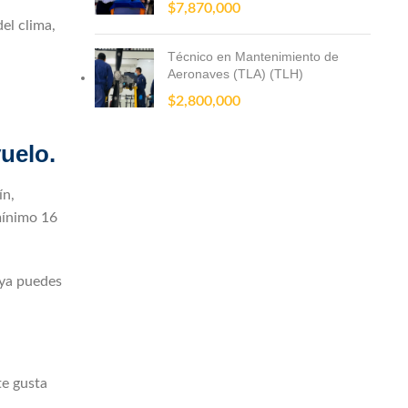
$
7,870,000
el clima,
Técnico en Mantenimiento de
Aeronaves (TLA) (TLH)
$
2,800,000
uelo.
ín,
mínimo 16
 ya puedes
te gusta