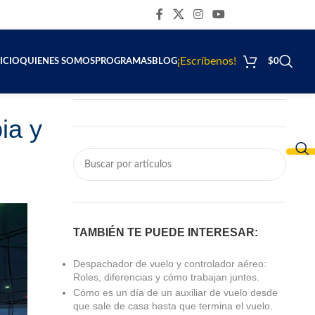
CONTÁCTENOS
¡Escríbenos!
ICIO
QUIENES SOMOS
PROGRAMAS
BLOG
$
0
ia y
TAMBIÉN TE PUEDE INTERESAR:
Despachador de vuelo y controlador aéreo:
Roles, diferencias y cómo trabajan juntos.
Cómo es un día de un auxiliar de vuelo desde
que sale de casa hasta que termina el vuelo.