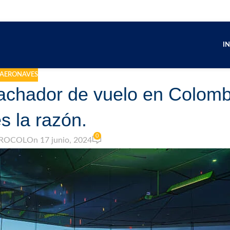
IN
AERONAVES
pachador de vuelo en Colomb
s la razón.
0
EROCOL
On 17 junio, 2024