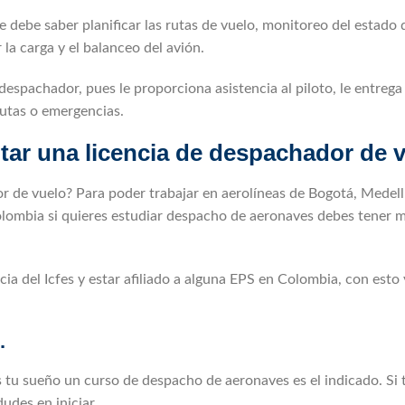
 debe saber planificar las rutas de vuelo, monitoreo del estado d
la carga y el balanceo del avión.
espachador, pues le proporciona asistencia al piloto, le entrega
rutas o emergencias.
tar una licencia de despachador de v
or de vuelo? Para poder trabajar en aerolíneas de Bogotá, Medell
olombia si quieres estudiar despacho de aeronaves debes tener 
cia del Icfes y estar afiliado a alguna EPS en Colombia, con esto
.
s tu sueño un curso de despacho de aeronaves es el indicado. Si 
udes en iniciar.