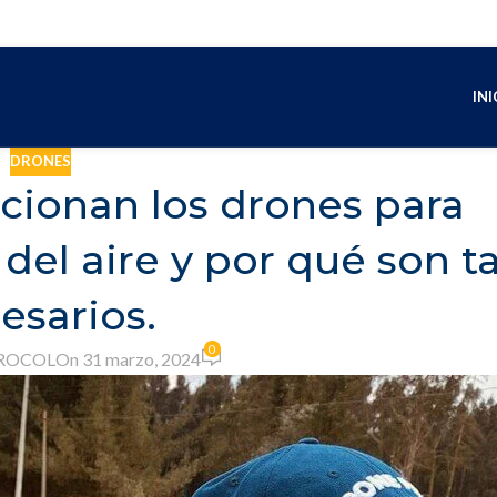
INI
DRONES
cionan los drones para
 del aire y por qué son t
esarios.
0
ROCOL
On 31 marzo, 2024