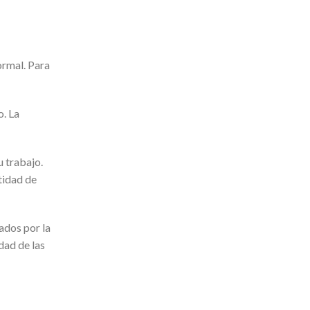
ormal. Para
o. La
u trabajo.
tidad de
ados por la
dad de las