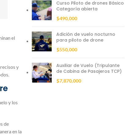
Curso Piloto de drones Básico
Categoría abierta
$
490,000
Adición de vuelo nocturno
minan el
para piloto de drone
$
550,000
Auxiliar de Vuelo (Tripulante
precisos y
de Cabina de Pasajeros TCP)
odos.
$
7,870,000
re
elo y los
es de
anera en la