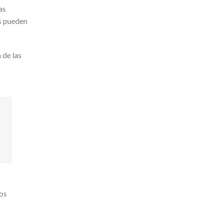
as
es pueden
 de las
mos