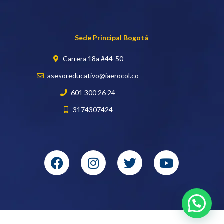
Sede Principal Bogotá
Carrera 18a #44-50
asesoreducativo@iaerocol.co
601 300 26 24
3174307424