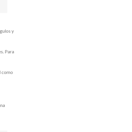
gulos y
es. Para
al como
una