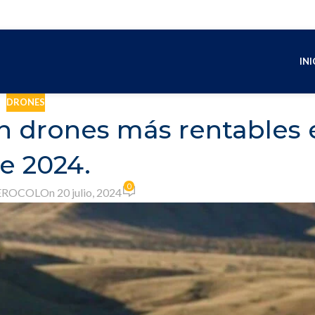
INI
DRONES
n drones más rentables 
e 2024.
0
EROCOL
On 20 julio, 2024