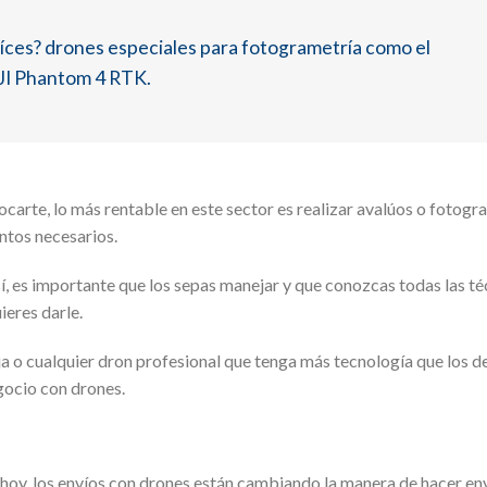
aíces? drones especiales para fotogrametría como el
DJI Phantom 4 RTK.
carte, lo más rentable en este sector es realizar avalúos o fotogr
ntos necesarios.
í, es importante que los sepas manejar y que conozcas todas las té
ieres darle.
ja o cualquier dron profesional que tenga más tecnología que los 
gocio con drones.
oy, los envíos con drones están cambiando la manera de hacer env