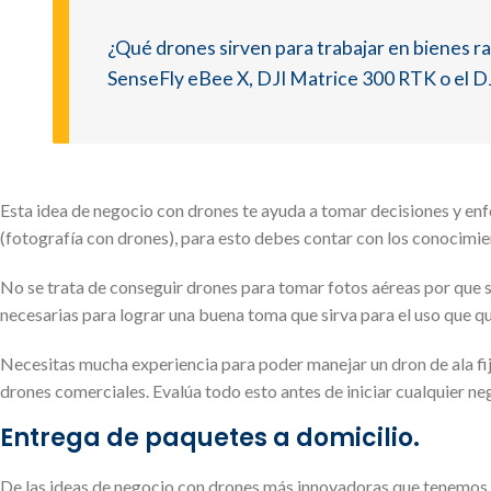
¿Qué drones sirven para trabajar en bienes r
SenseFly eBee X, DJI Matrice 300 RTK o el 
Esta idea de negocio con drones te ayuda a tomar decisiones y enfo
(fotografía con drones), para esto debes contar con los conocimie
No se trata de conseguir drones para tomar fotos aéreas por que s
necesarias para lograr una buena toma que sirva para el uso que qu
Necesitas mucha experiencia para poder manejar un dron de ala fi
drones comerciales. Evalúa todo esto antes de iniciar cualquier ne
Entrega de paquetes a domicilio.
De las ideas de negocio con drones más innovadoras que tenemos h