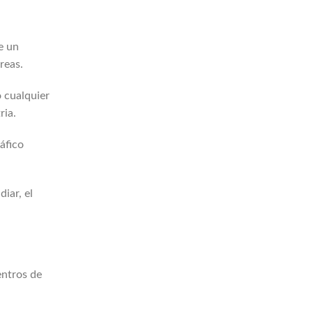
e un
reas.
 cualquier
ria.
áfico
iar, el
entros de