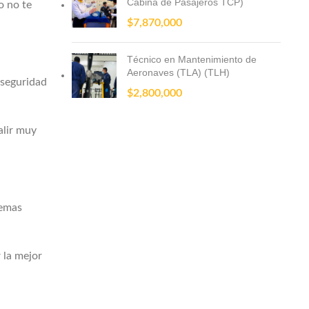
Cabina de Pasajeros TCP)
o no te
$
7,870,000
Técnico en Mantenimiento de
Aeronaves (TLA) (TLH)
 seguridad
$
2,800,000
alir muy
lemas
 la mejor