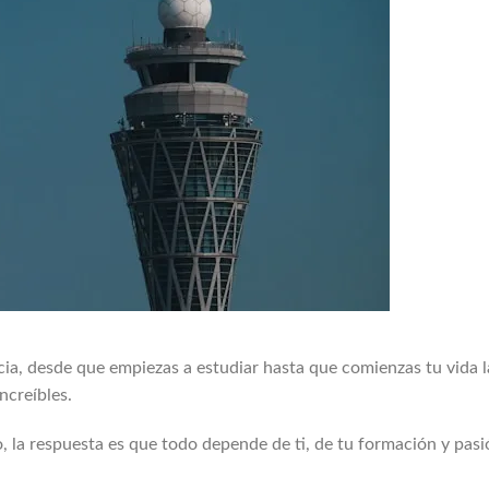
ia, desde que empiezas a estudiar hasta que comienzas tu vida l
ncreíbles.
o, la respuesta es que todo depende de ti, de tu formación y pas