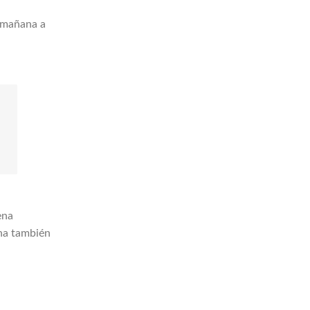
a mañana a
ena
ana también