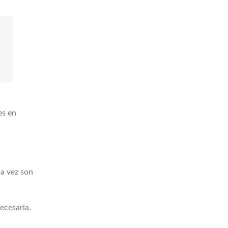
es en
da vez son
ecesaria.