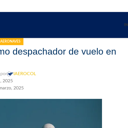
IN
AERONAVES
como despachador de vuelo en
 por
IAEROCOL
l, 2025
marzo, 2025