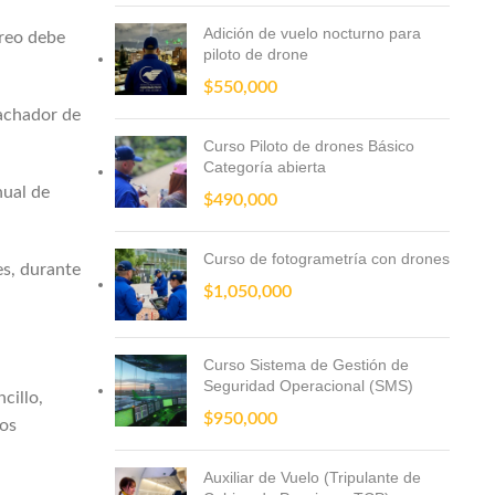
Adición de vuelo nocturno para
éreo debe
piloto de drone
$
550,000
pachador de
Curso Piloto de drones Básico
Categoría abierta
nual de
$
490,000
Curso de fotogrametría con drones
es, durante
$
1,050,000
Curso Sistema de Gestión de
Seguridad Operacional (SMS)
cillo,
$
950,000
cos
Auxiliar de Vuelo (Tripulante de