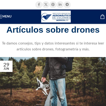
MENU
Artículos sobre drones
Te damos consejos, tips y datos interesantes si te interesa leer
artículos sobre drones, fotogrametría y más.
29
JUN