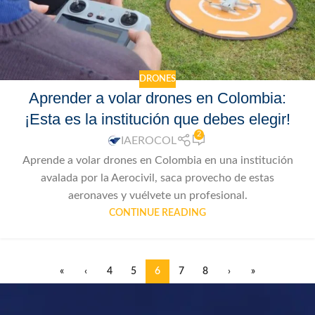
DRONES
Aprender a volar drones en Colombia:
¡Esta es la institución que debes elegir!
2
IAEROCOL
Aprende a volar drones en Colombia en una institución
avalada por la Aerocivil, saca provecho de estas
aeronaves y vuélvete un profesional.
CONTINUE READING
«
‹
4
5
6
7
8
›
»