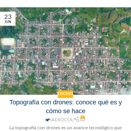
23
JUN
DRONES
Topografía con drones: conoce qué es y
cómo se hace
2
IAEROCOL
La topografía con drones es un avance tecnológico que