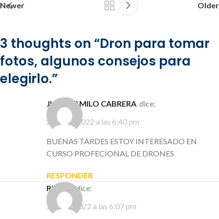
Newer
Older
3 thoughts on “
Dron para tomar
fotos, algunos consejos para
elegirlo.
”
JUAN CAMILO CABRERA
dice:
2 marzo, 2022 a las 6:40 pm
BUENAS TARDES ESTOY INTERESADO EN
CURSO PROFECIONAL DE DRONES
RESPONDER
RUBEN
dice:
3 mayo, 2022 a las 6:07 pm